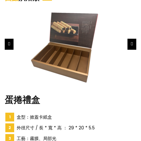
蛋捲禮盒
盒型：掀蓋卡紙盒
外徑尺寸 / 長 * 寬 * 高 ： 29 * 20 * 5.5
工藝：霧膜、局部光