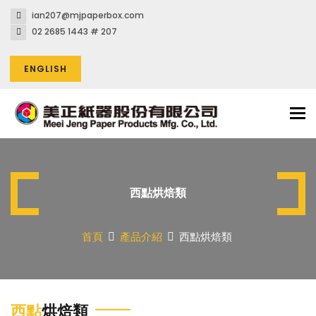
ian207@mjpaperbox.com
02 2685 1443 # 207
ENGLISH
Tog
nav
西點烘焙類
首頁
產品介紹
西點烘焙類
西點
烘焙類