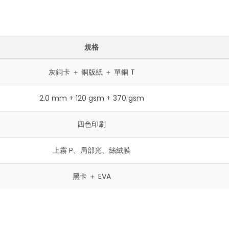
規格
灰銅卡 ＋ 銅版紙 ＋ 單銅 T
2.0 mm + 120 gsm + 370 gsm
四色印刷
上霧 P、局部光、絲絨膜
黑卡 ＋ EVA