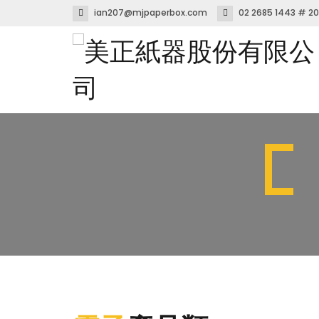
ian207@mjpaperbox.com
02 2685 1443 # 2