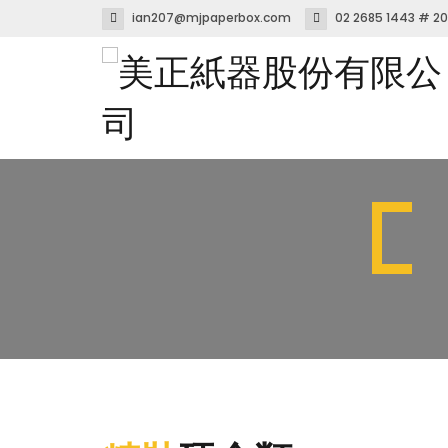
ian207@mjpaperbox.com
02 2685 1443 # 2