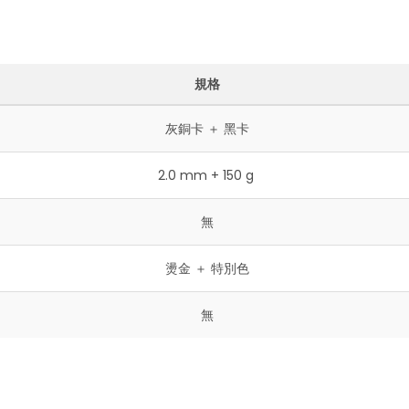
規格
灰銅卡 ＋ 黑卡
2.0 mm + 150 g
無
燙金 ＋ 特別色
無