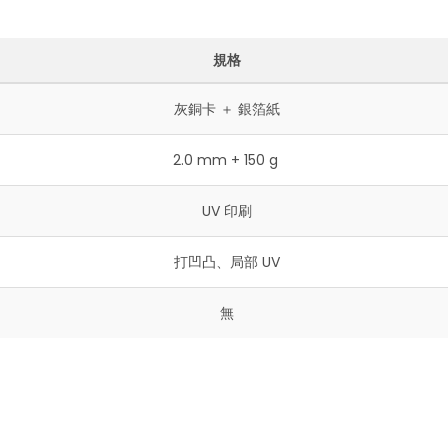
規格
灰銅卡 ＋ 銀箔紙
2.0 mm + 150 g
UV 印刷
打凹凸、局部 UV
無