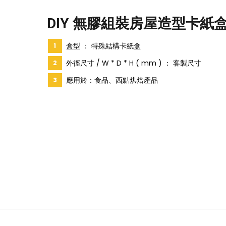
DIY 無膠組裝房屋造型卡紙
盒型 ： 特殊結構卡紙盒
外徑尺寸 / W * D * H ( mm ) ： 客製尺寸
應用於：食品、西點烘焙產品