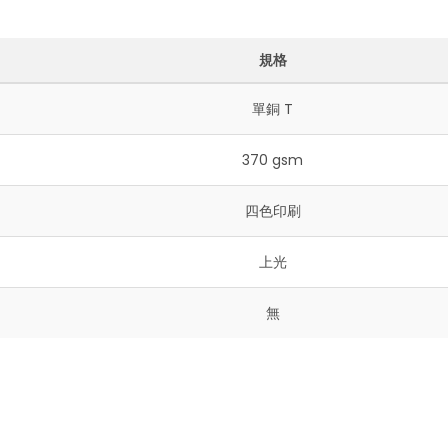
規格
單銅 T
370 gsm
四色印刷
上光
無